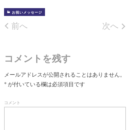
ま
ウ
ま
す)
ィ
す)
ン
ド
お祝いメッセージ
ウ
で
開
投
前へ
次へ
き
ま
す)
稿
ナ
コメントを残す
ビ
メールアドレスが公開されることはありません。
ゲ
*
が付いている欄は必須項目です
ー
シ
コメント
ョ