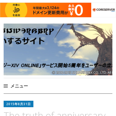
FF14 ５周年をお祝い
Just another WordPress site
するサイト
メニュー
コ
ン
2015年8月31日
テ
The truth of anniversary