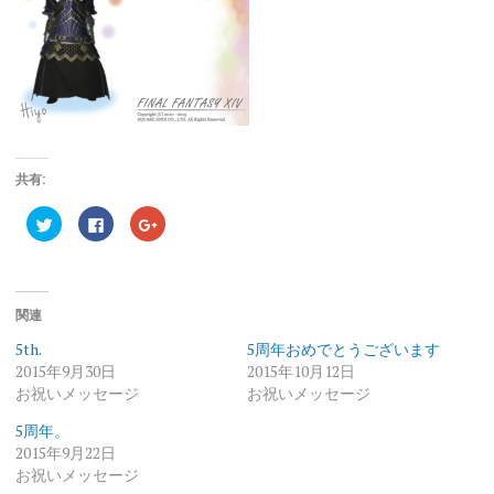
共有:
ク
Facebook
ク
リ
で
リ
ッ
共
ッ
ク
有
ク
し
す
し
て
る
て
Twitter
に
Google+
で
は
で
関連
共
ク
共
有
リ
有
5th.
5周年おめでとうございます
(新
ッ
(新
し
ク
し
2015年9月30日
2015年10月12日
い
し
い
お祝いメッセージ
ウ
て
ウ
お祝いメッセージ
ィ
く
ィ
ン
だ
ン
5周年。
ド
さ
ド
ウ
い
ウ
2015年9月22日
で
(新
で
開
し
開
お祝いメッセージ
き
い
き