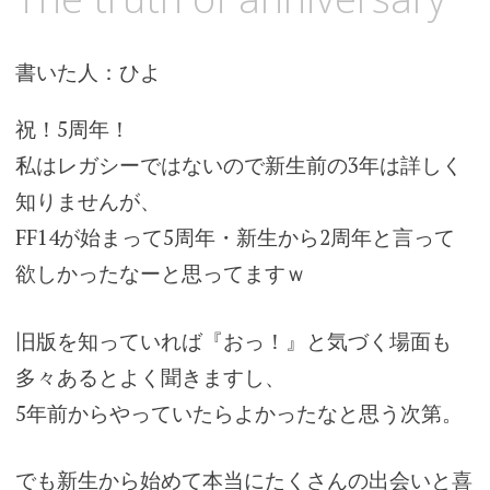
ン
ツ
へ
書いた人：ひよ
ス
キ
祝！5周年！
ッ
私はレガシーではないので新生前の3年は詳しく
プ
知りませんが、
FF14が始まって5周年・新生から2周年と言って
欲しかったなーと思ってますｗ
旧版を知っていれば『おっ！』と気づく場面も
多々あるとよく聞きますし、
5年前からやっていたらよかったなと思う次第。
でも新生から始めて本当にたくさんの出会いと喜